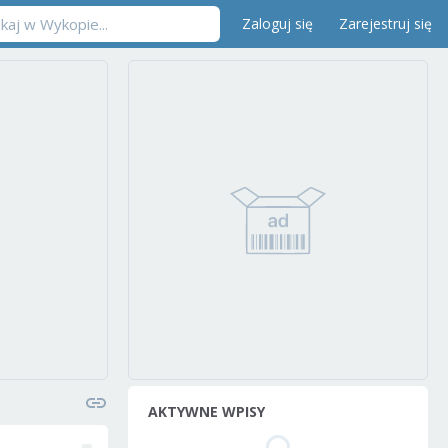
Zaloguj się
Zarejestruj się
AKTYWNE WPISY