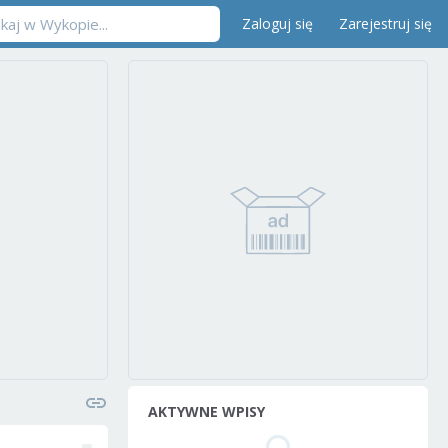
Zaloguj się
Zarejestruj się
AKTYWNE WPISY