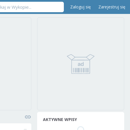
Zaloguj się
Zarejestruj się
AKTYWNE WPISY