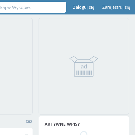
Zaloguj się
Zarejestruj się
AKTYWNE WPISY