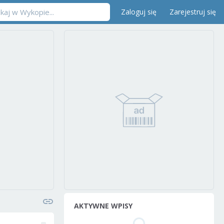
Zaloguj się
Zarejestruj się
AKTYWNE WPISY