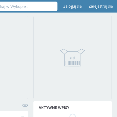
Zaloguj się
Zarejestruj się
AKTYWNE WPISY