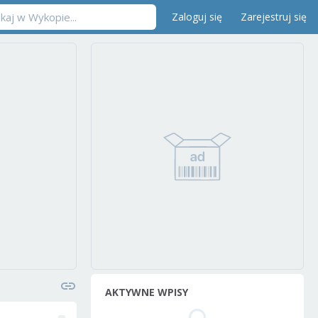
Zaloguj się
Zarejestruj się
AKTYWNE WPISY