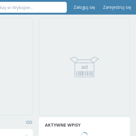
Zaloguj się
Zarejestruj się
AKTYWNE WPISY