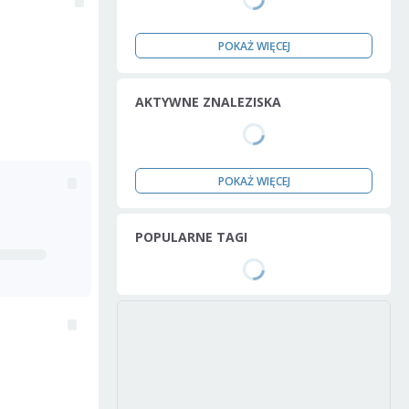
POKAŻ WIĘCEJ
AKTYWNE ZNALEZISKA
POKAŻ WIĘCEJ
POPULARNE TAGI