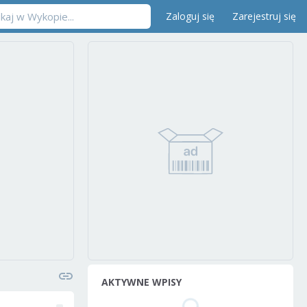
Zaloguj się
Zarejestruj się
AKTYWNE WPISY