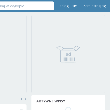
Zaloguj się
Zarejestruj się
AKTYWNE WPISY