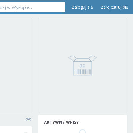
Zaloguj się
Zarejestruj się
AKTYWNE WPISY