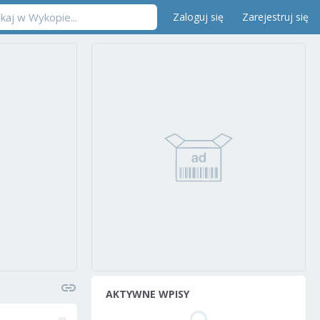
Zaloguj się
Zarejestruj się
AKTYWNE WPISY