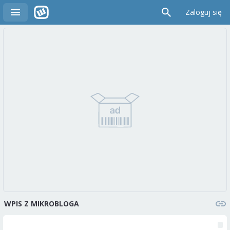
Zaloguj się
WPIS Z MIKROBLOGA