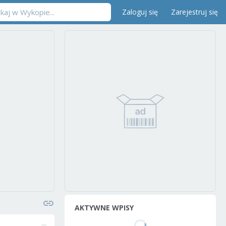
Zaloguj się
Zarejestruj się
AKTYWNE WPISY