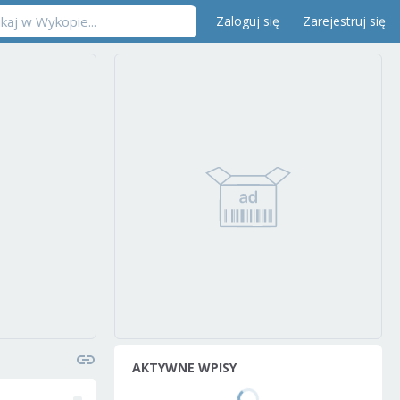
Zaloguj się
Zarejestruj się
AKTYWNE WPISY