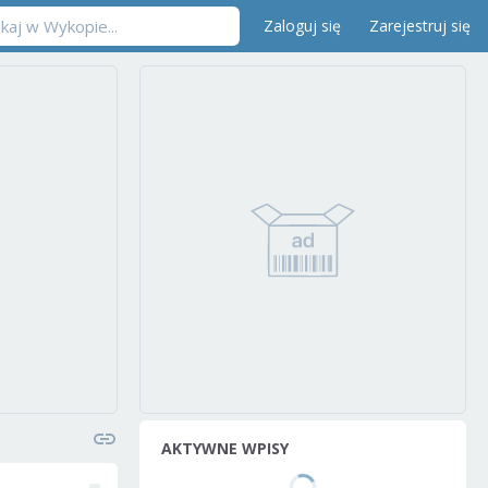
Zaloguj się
Zarejestruj się
AKTYWNE WPISY