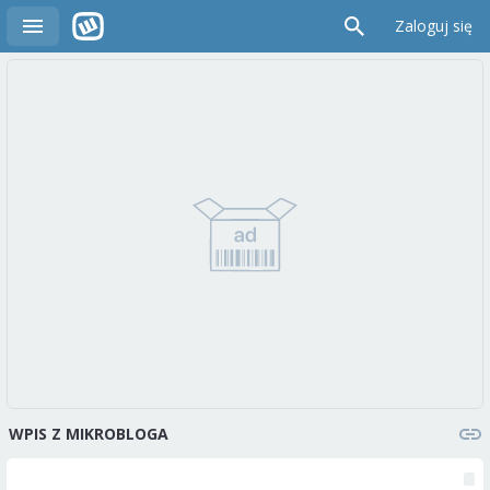
Zaloguj się
WPIS Z MIKROBLOGA