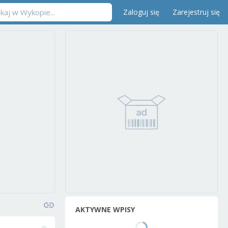
Zaloguj się
Zarejestruj się
AKTYWNE WPISY