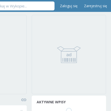
Zaloguj się
Zarejestruj się
AKTYWNE WPISY