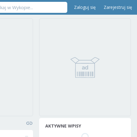
Zaloguj się
Zarejestruj się
AKTYWNE WPISY