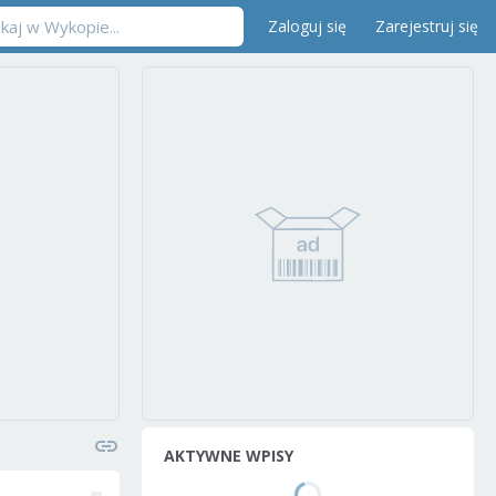
Zaloguj się
Zarejestruj się
AKTYWNE WPISY