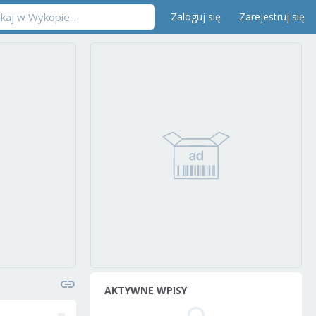
Zaloguj się
Zarejestruj się
AKTYWNE WPISY