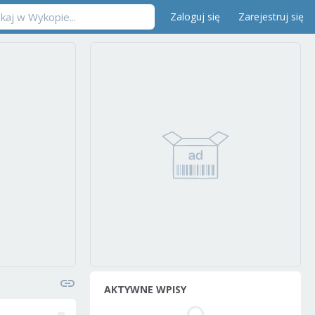
Zaloguj się
Zarejestruj się
AKTYWNE WPISY