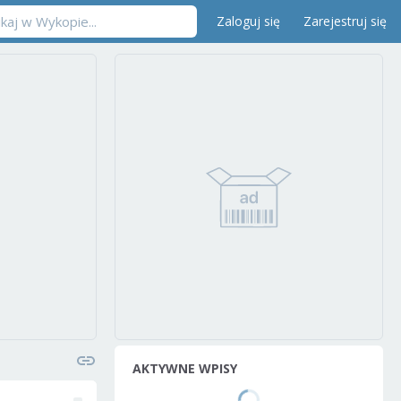
Zaloguj się
Zarejestruj się
AKTYWNE WPISY