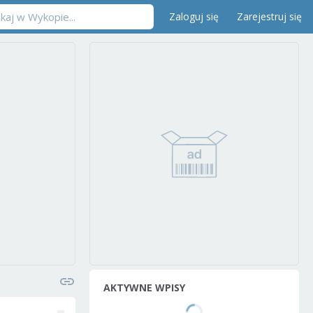
Zaloguj się
Zarejestruj się
AKTYWNE WPISY