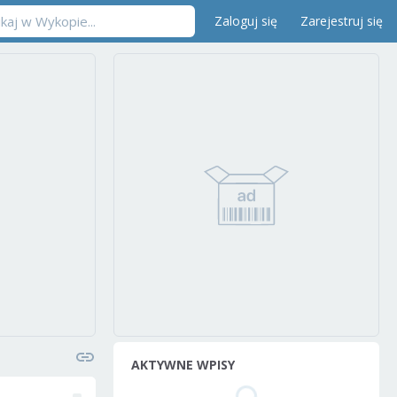
Zaloguj się
Zarejestruj się
AKTYWNE WPISY