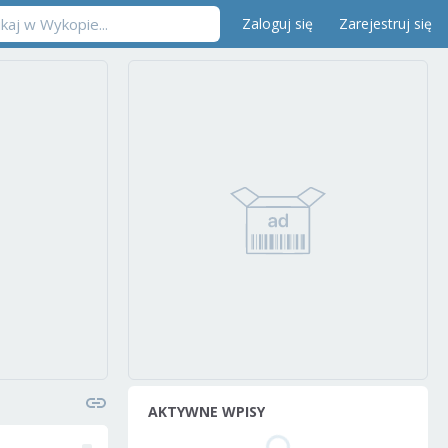
Zaloguj się
Zarejestruj się
AKTYWNE WPISY