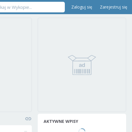
Zaloguj się
Zarejestruj się
AKTYWNE WPISY