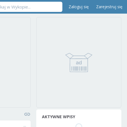
Zaloguj się
Zarejestruj się
AKTYWNE WPISY