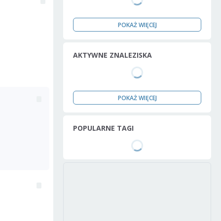
POKAŻ WIĘCEJ
AKTYWNE ZNALEZISKA
POKAŻ WIĘCEJ
POPULARNE TAGI