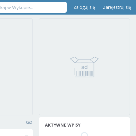
Zaloguj się
Zarejestruj się
AKTYWNE WPISY