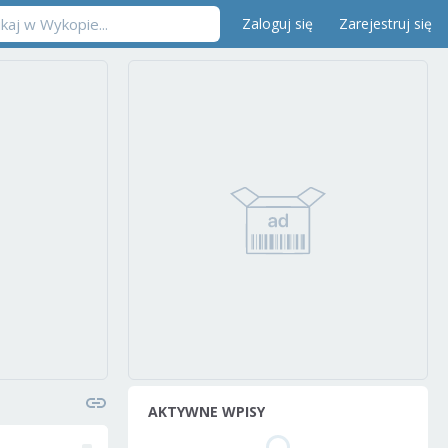
Zaloguj się
Zarejestruj się
AKTYWNE WPISY