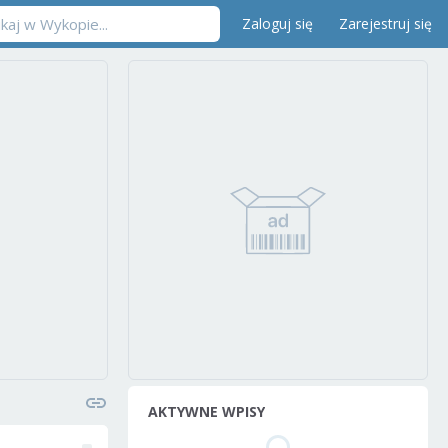
Zaloguj się
Zarejestruj się
AKTYWNE WPISY