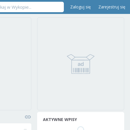
Zaloguj się
Zarejestruj się
AKTYWNE WPISY