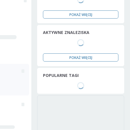
POKAŻ WIĘCEJ
AKTYWNE ZNALEZISKA
POKAŻ WIĘCEJ
POPULARNE TAGI