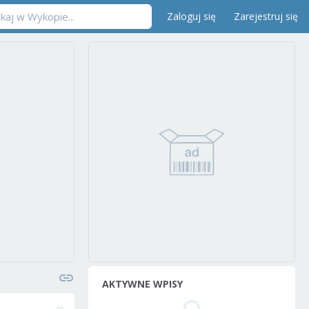
Zaloguj się
Zarejestruj się
AKTYWNE WPISY