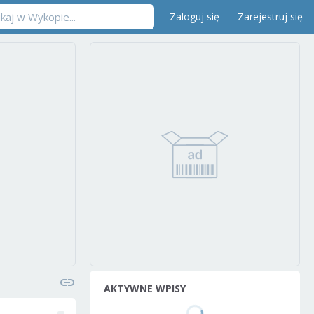
Zaloguj się
Zarejestruj się
AKTYWNE WPISY