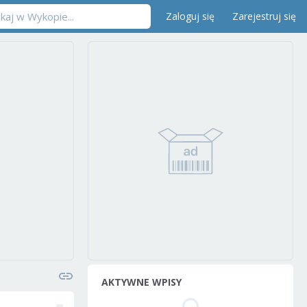
Zaloguj się
Zarejestruj się
AKTYWNE WPISY