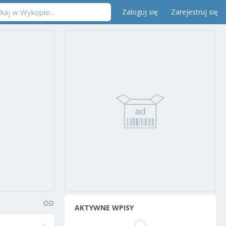
Zaloguj się
Zarejestruj się
AKTYWNE WPISY