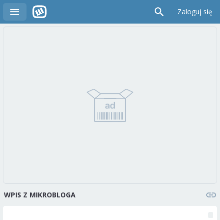
Zaloguj się
WPIS Z MIKROBLOGA