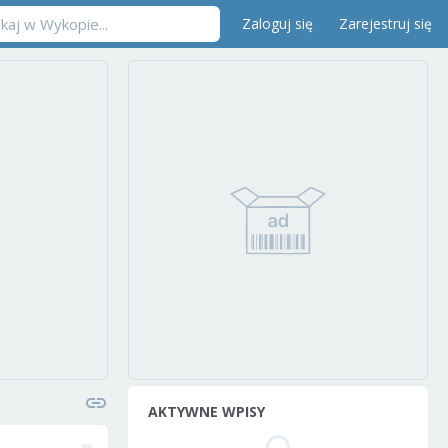
Zaloguj się
Zarejestruj się
AKTYWNE WPISY