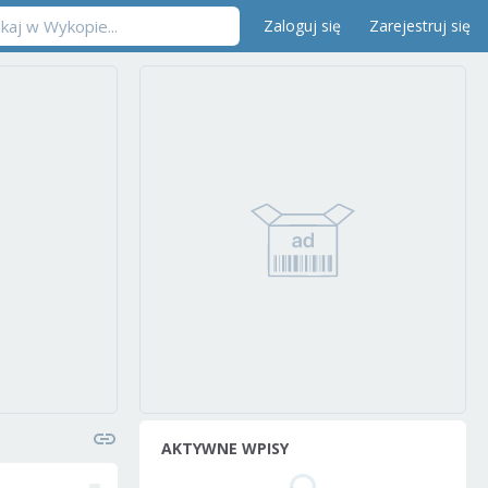
Zaloguj się
Zarejestruj się
AKTYWNE WPISY