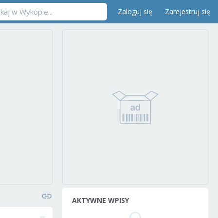
Zaloguj się
Zarejestruj się
AKTYWNE WPISY