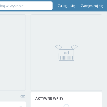
Zaloguj się
Zarejestruj się
AKTYWNE WPISY