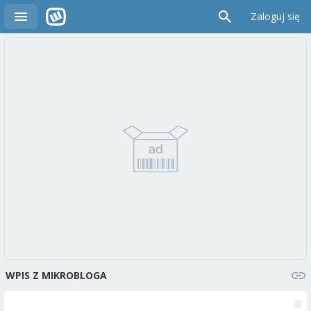
Zaloguj się
WPIS Z MIKROBLOGA