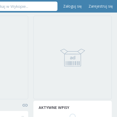
Zaloguj się
Zarejestruj się
AKTYWNE WPISY