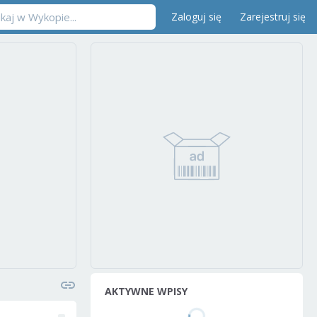
Zaloguj się
Zarejestruj się
AKTYWNE WPISY