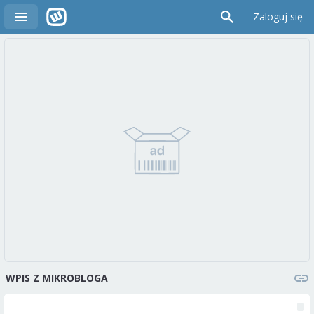
Zaloguj się
WPIS Z MIKROBLOGA