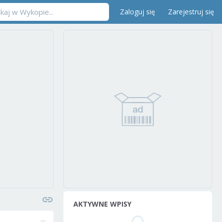
Zaloguj się
Zarejestruj się
AKTYWNE WPISY