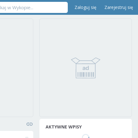
Zaloguj się
Zarejestruj się
AKTYWNE WPISY