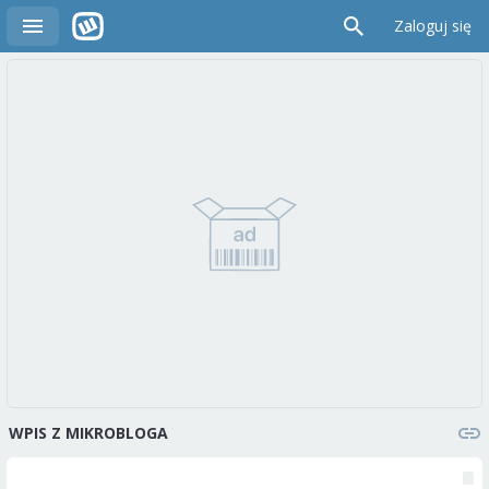
Zaloguj się
WPIS Z MIKROBLOGA