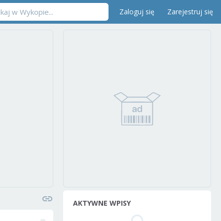
Zaloguj się
Zarejestruj się
AKTYWNE WPISY